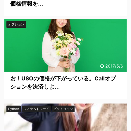
価格情報を...
オプション
2017/5/6
お！USOの価格が下がっている。Callオプ
ションを決済しよ...
Python
システムトレード
ビットコイン