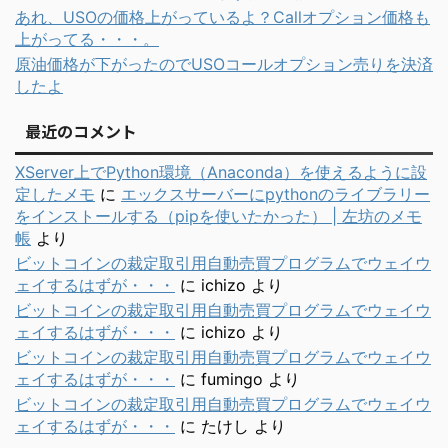
あれ、USOの価格上がっているよ？Callオプション価格も
上がってる・・・。
原油価格が下がったのでUSOコールオプション売りを決済
したよ
最近のコメント
XServer上でPython環境（Anaconda）を使えるように設
定したメモ
に
エックスサーバーにpythonのライブラリー
をインストールする（pipを使いたかった） | 左坊のメモ
帳
より
ビットコインの裁定取引用自動売買プログラムでウェイウ
ェイするはずが・・・
に
ichizo
より
ビットコインの裁定取引用自動売買プログラムでウェイウ
ェイするはずが・・・
に
ichizo
より
ビットコインの裁定取引用自動売買プログラムでウェイウ
ェイするはずが・・・
に
fumingo
より
ビットコインの裁定取引用自動売買プログラムでウェイウ
ェイするはずが・・・
に
たけし
より